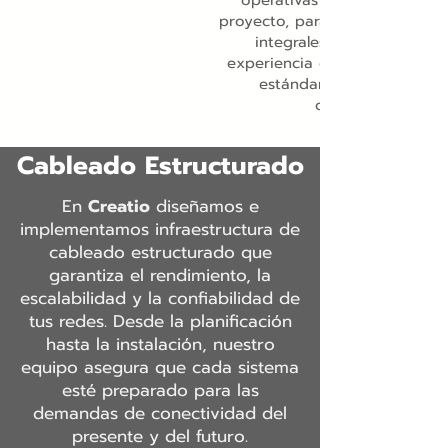
operativas y estéticas de c
proyecto, para así ofrecer sol
integrales que potencien 
experiencia del usuario y ele
estándar de cada espaci
construido.
Cableado Estructurado
En
Creatio
diseñamos e
implementamos infraestructura de
cableado estructurado que
garantiza el rendimiento, la
escalabilidad y la confiabilidad de
tus redes. Desde la planificación
hasta la instalación, nuestro
equipo asegura que cada sistema
esté preparado para las
demandas de conectividad del
presente y del futuro.