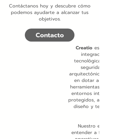
Contáctanos hoy y descubre cómo
podemos ayudarte a alcanzar tus
objetivos.
Contacto
Creatio
es líder en el diseñ
integración de solucione
tecnológicas de conectivid
seguridad para proyecto
arquitectónicos. Nos especial
en dotar a cada espacio de
herramientas necesarias para
entornos inteligentes, eficien
protegidos, alineando funciona
diseño y tecnología en una 
Nuestro enfoque se basa 
entender a fondo las necesi