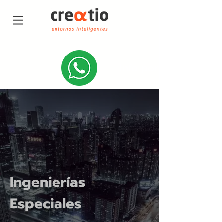
Info por
whatsapp
Ingenierías
Especiales