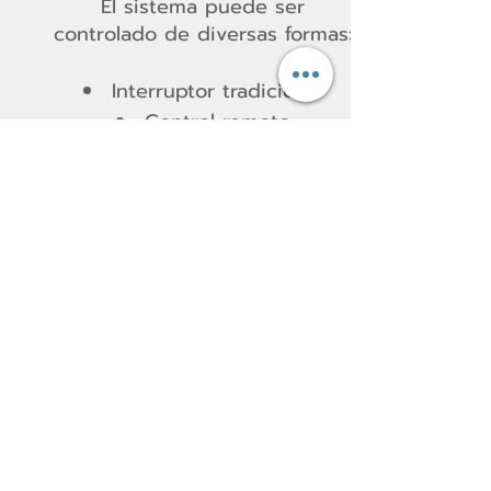
El sistema puede ser
controlado de diversas formas:
Interruptor tradicional
Control remoto
Aplicación en smartphone o
tablet
También es posible integrarlos
dentro de sistemas de
domótica o plataformas de IoT
(Internet of Things),
permitiendo una gestión
automatizada y remota, ideal
para proyectos residenciales,
corporativos o institucionales.
Funcionalidades