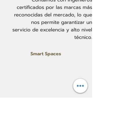
certificados por las marcas más
reconocidas del mercado, lo que
nos permite garantizar un
servicio de excelencia y alto nivel
técnico.
Smart Spaces
Meeting Rooms
War rooms
Salas de Videocolaboración
Corporate Dining Room
Training room
Corporate Podcast
Home theater
Monitoring center