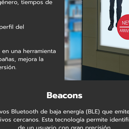
género, tiempos de
erfil del
l en una herramienta
pañas, mejora la
rsión.
Beacons
vos Bluetooth de baja energía (BLE) que emit
vos cercanos. Esta tecnología permite identif
de un usuario con gran precisión.