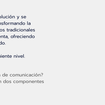
olución y se
ansformando la
s tradicionales
enta, ofreciendo
do.
iente nivel.
ia de comunicación?
en dos componentes