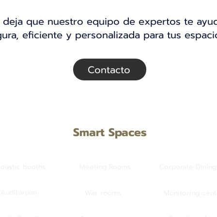
deja que nuestro equipo de expertos te ayud
ura, eficiente y personalizada para tus espaci
Contacto
Smart Spaces
oustic booths
Meeting Rooms
Corporate Dinin
Auditoruim
War rooms
Monitoring cent