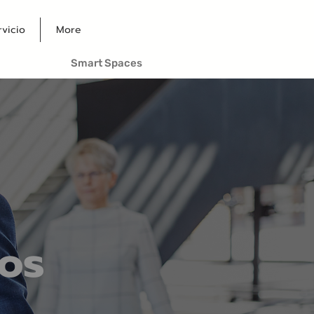
rvicio
More
Smart Spaces
os