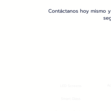
Contáctanos hoy mismo y 
seg
Ac
LED Screens
Smart Glass