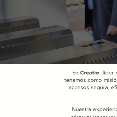
En
Creatio
, líde
tenemos como misión
accesos segura, ef
Nuestra experienc
integran tecnologí