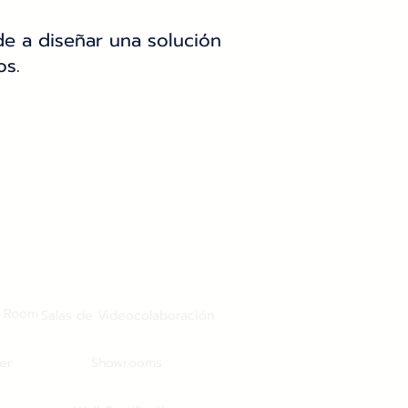
e a diseñar una solución
os.
g Room
Salas de Videocolaboración
er
Showrooms